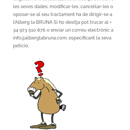
les seves dades, modificar-les, cancel·lar-les o
oposar-se al seu tractament ha de dirigir-se a
l’Alberg la BRUNA Si ho desitja pot trucar al +
34 973 510 876 o enviar un correu electrònic a
info@alberglabruna.com, especificant la seva
petició.