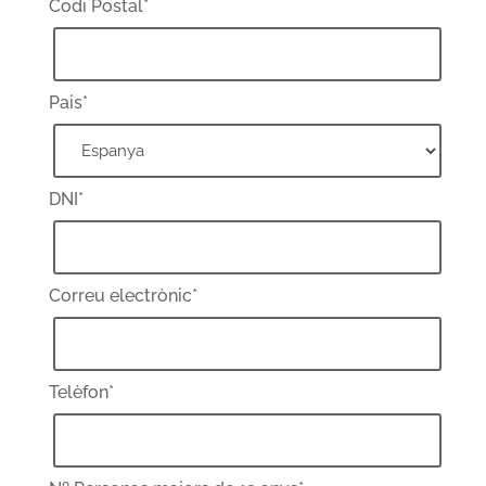
Codi Postal*
Pais*
DNI*
Correu electrònic*
Telèfon*